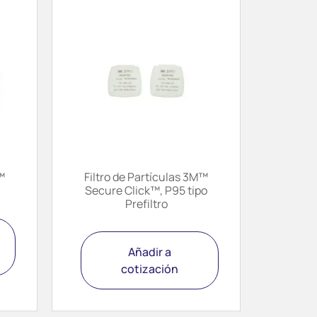
™
Filtro de Partículas 3M™
Secure Click™, P95 tipo
Prefiltro
Añadir a
cotización