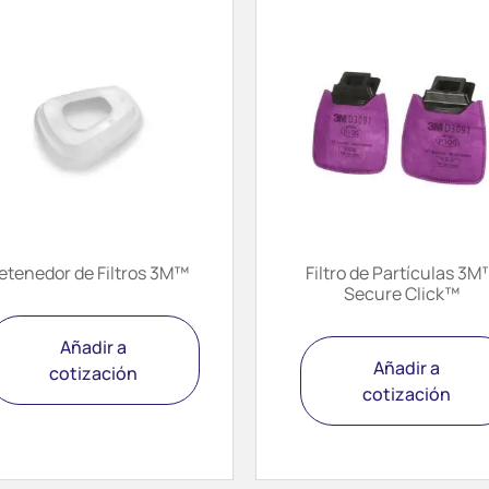
etenedor de Filtros 3M™
Filtro de Partículas 3M
Secure Click™
Añadir a
Añadir a
cotización
cotización