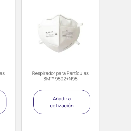
las
Respirador para Partículas
3M™ 9502+N95
Añadir a
cotización