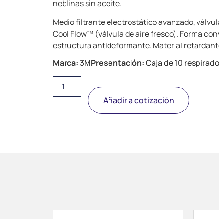
neblinas sin aceite.
Medio filtrante electrostático avanzado, válvu
Cool Flow™ (válvula de aire fresco). Forma con
estructura antideformante. Material retardant
Marca:
3M
Presentación:
Caja de 10 respirad
Añadir a cotización