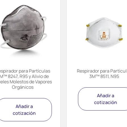
spirador para Partículas
Respirador para Partícu
M™ 8247, R95 y Alivio de
3M™ 8511, N95
veles Molestos de Vapores
Orgánicos
Añadir a
cotización
Añadir a
cotización