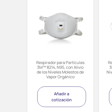
Respirador para Partículas
Re
3M™ 8214, N95, con Alivio
3
de los Niveles Molestos de
Ni
Vapor Orgánico
Añadir a
cotización