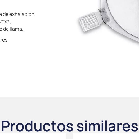
la de exhalación
vexa,
e de llama.
ores
Productos similares