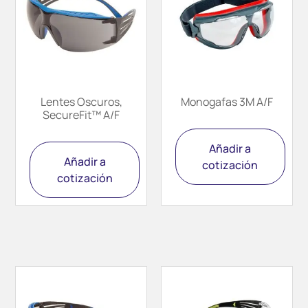
Lentes Oscuros,
Monogafas 3M A/F
SecureFit™ A/F
Añadir a
Añadir a
cotización
cotización