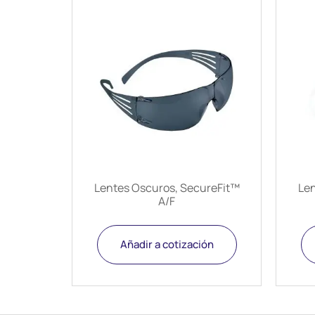
Lentes Oscuros, SecureFit™
Len
A/F
Añadir a cotización