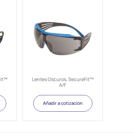
Fit™
Lentes Oscuros, SecureFit™
A/F
Añadir a cotización